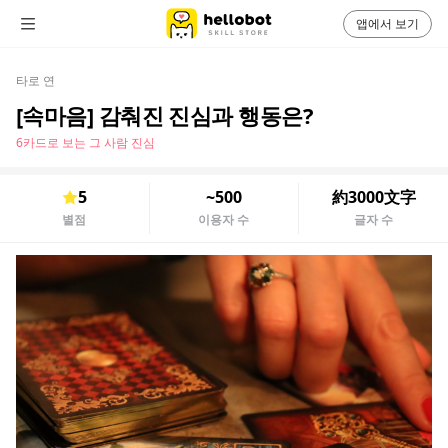
앱에서 보기
타로 연
[속마음] 감춰진 진심과 행동은?
6카드로 보는 그 사람 진심
5
~500
約3000文字
별점
이용자 수
글자 수