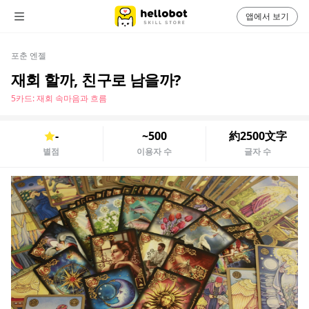
앱에서 보기
포춘 엔젤
재회 할까, 친구로 남을까?
5카드: 재회 속마음과 흐름
-
~500
約2500文字
별점
이용자 수
글자 수