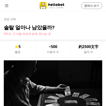
앱에서 보기
정답 오빠
솔탈 얼마나 남았을까?
5카드: 그 사람 외모와 성격, 만나는 곳
5
~500
約2500文字
별점
이용자 수
글자 수