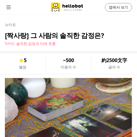
앱에서 보기
뉴타로
[짝사랑] 그 사람의 솔직한 감정은?
5카드: 솔직한 감정과 미래 흐름
5
~500
約2500文字
별점
이용자 수
글자 수