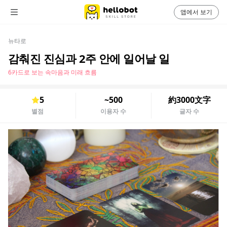
앱에서 보기
뉴타로
감춰진 진심과 2주 안에 일어날 일
6카드로 보는 속마음과 미래 흐름
5
~500
約3000文字
별점
이용자 수
글자 수