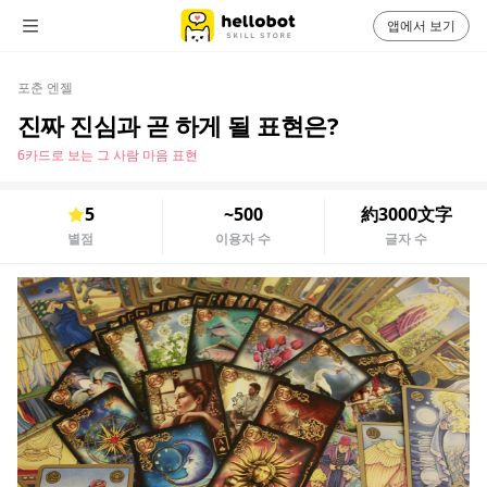
앱에서 보기
포춘 엔젤
진짜 진심과 곧 하게 될 표현은?
6카드로 보는 그 사람 마음 표현
5
~500
約3000文字
별점
이용자 수
글자 수