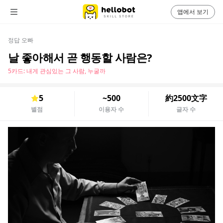
앱에서 보기
정답 오빠
날 좋아해서 곧 행동할 사람은?
5카드: 내게 관심있는 그 사람, 누굴까
5
~500
約2500文字
별점
이용자 수
글자 수