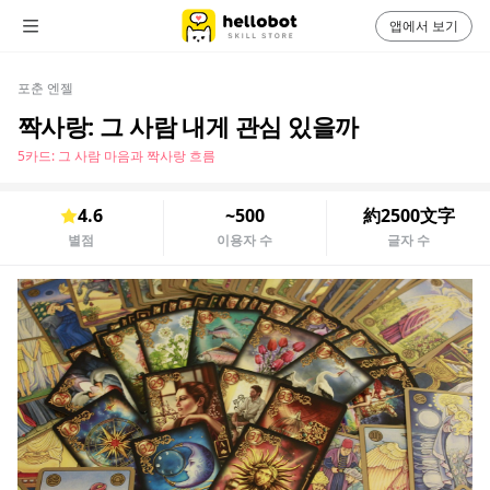
앱에서 보기
포춘 엔젤
짝사랑: 그 사람 내게 관심 있을까
5카드: 그 사람 마음과 짝사랑 흐름
4.6
~500
約2500文字
별점
이용자 수
글자 수