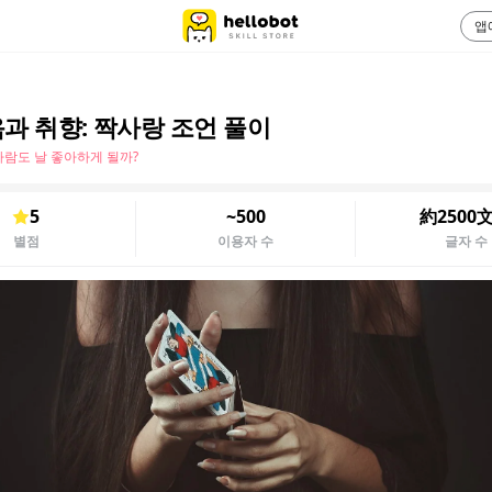
앱
과 취향: 짝사랑 조언 풀이
 사람도 날 좋아하게 될까?
5
~500
約2500
별점
이용자 수
글자 수