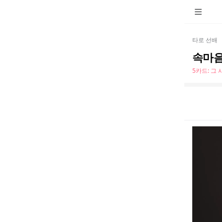
타로 선배
속마음
5카드: 그