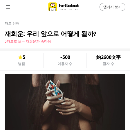
앱에서 보기
타로 선배
재회운: 우리 앞으로 어떻게 될까?
5카드로 보는 재회운과 속마음
5
~500
約2600文字
별점
이용자 수
글자 수