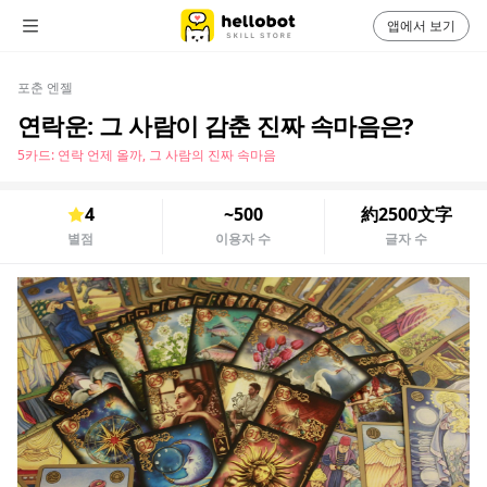
앱에서 보기
포춘 엔젤
연락운: 그 사람이 감춘 진짜 속마음은?
5카드: 연락 언제 올까, 그 사람의 진짜 속마음
4
~500
約2500文字
별점
이용자 수
글자 수