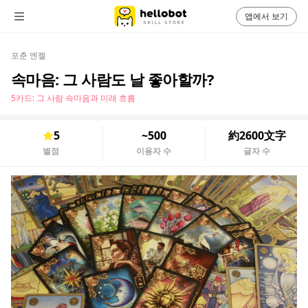
앱에서 보기
포춘 엔젤
속마음: 그 사람도 날 좋아할까?
5카드: 그 사람 속마음과 미래 흐름
5
~500
約2600文字
별점
이용자 수
글자 수