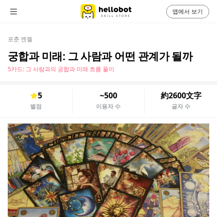
앱에서 보기
포춘 엔젤
궁합과 미래: 그 사람과 어떤 관계가 될까
5카드: 그 사람과의 궁합과 미래 흐름 풀이
5
~500
約2600文字
별점
이용자 수
글자 수