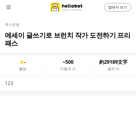
앱에서 보기
북스토랑
에세이 글쓰기로 브런치 작가 도전하기 프리
패스
-
~500
約29189文字
별점
이용자 수
글자 수
123