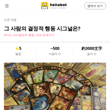
앱에서 보기
포춘 엔젤
그 사람의 결정적 행동 시그널은?
6카드: 속마음부터 행동, 미래 관계까지
5
~500
約3000文字
별점
이용자 수
글자 수