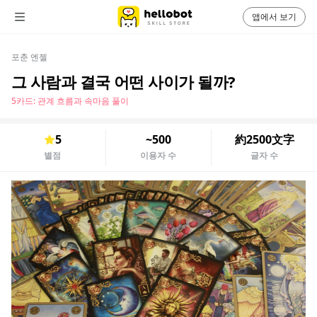
앱에서 보기
포춘 엔젤
그 사람과 결국 어떤 사이가 될까?
5카드: 관계 흐름과 속마음 풀이
5
~500
約2500文字
별점
이용자 수
글자 수