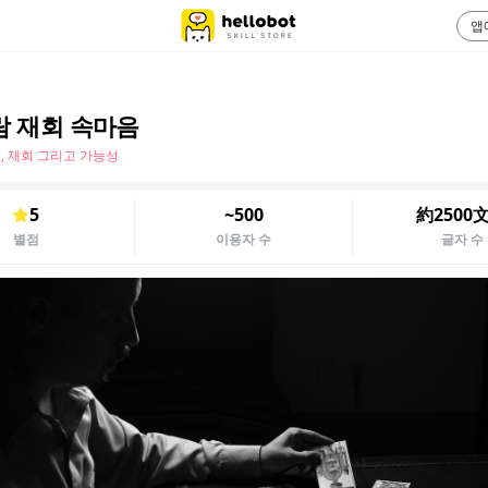
앱
람 재회 속마음
별, 재회 그리고 가능성
5
~500
約2500
별점
이용자 수
글자 수