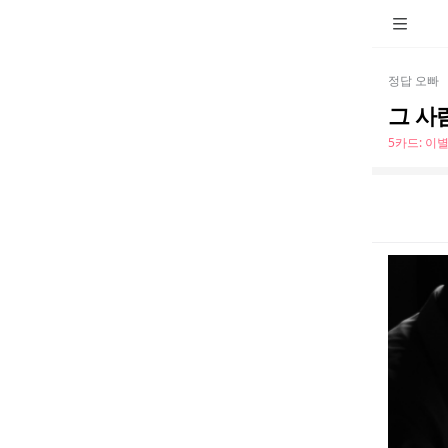
정답 오빠
그 사
5카드: 이