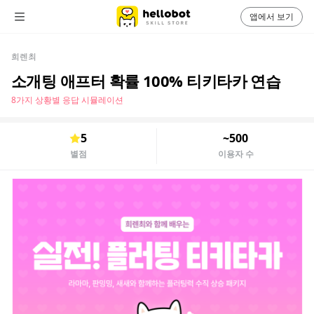
앱에서 보기
희렌최
소개팅 애프터 확률 100% 티키타카 연습
8가지 상황별 응답 시뮬레이션
5
~500
별점
이용자 수