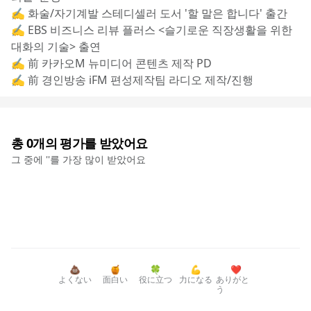
✍️ 화술/자기계발 스테디셀러 도서 '할 말은 합니다' 출간
✍️ EBS 비즈니스 리뷰 플러스 <슬기로운 직장생활을 위한 
대화의 기술> 출연
✍️ 前 카카오M 뉴미디어 콘텐츠 제작 PD
✍️ 前 경인방송 iFM 편성제작팀 라디오 제작/진행
총
0
개의 평가를 받았어요
그 중에 '
'를 가장 많이 받았어요
💩
🍯
🍀
💪
❤️
よくない
面白い
役に立つ
力になる
ありがと
う