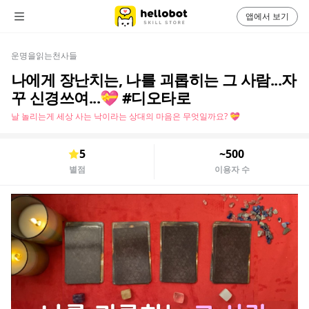
앱에서 보기
운명을읽는천사들
나에게 장난치는, 나를 괴롭히는 그 사람...자
꾸 신경쓰여...💝 #디오타로
날 놀리는게 세상 사는 낙이라는 상대의 마음은 무엇일까요? 💝
5
~500
별점
이용자 수