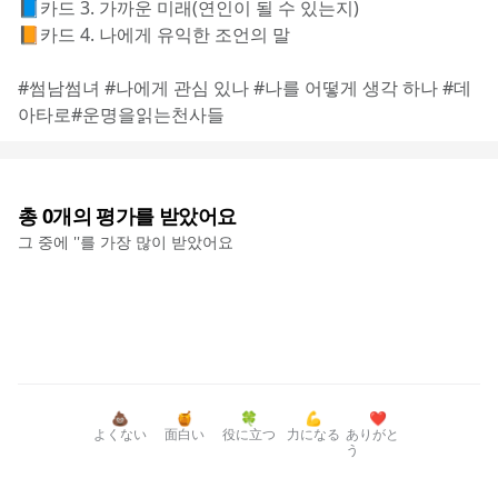
📘카드 3. 가까운 미래(연인이 될 수 있는지) 
📙카드 4. 나에게 유익한 조언의 말 
#썸남썸녀 #나에게 관심 있나 #나를 어떻게 생각 하나 #데
아타로#운명을읽는천사들
총
0
개의 평가를 받았어요
그 중에 '
'를 가장 많이 받았어요
💩
🍯
🍀
💪
❤️
よくない
面白い
役に立つ
力になる
ありがと
う