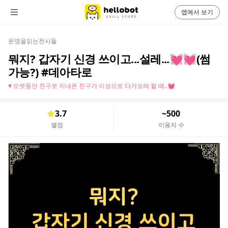
앱에서 보기
운명을읽는천사들
뭐지? 갑자기 신경 쓰이고...설레...💓💓(썸
가능?) #데아타로
♥ 오랫동안 친구로 지내온 친구가 이성으로 다가오려 할 때..💓
3.7
~500
별점
이용자 수