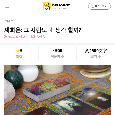
앱에서 보기
뉴타로
재회운: 그 사람도 내 생각 할까?
5카드로 알아보는 재회 속마음
5
~500
約2500文字
별점
이용자 수
글자 수