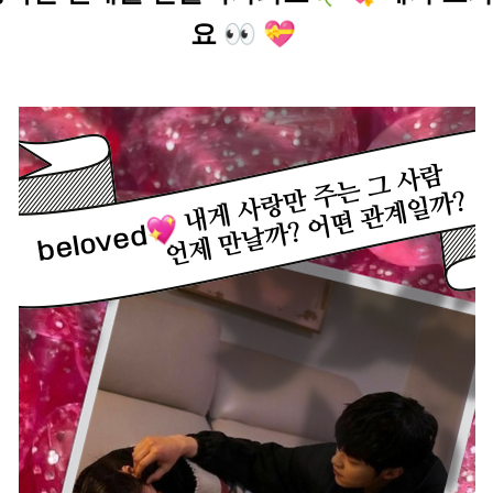
요 👀 💝 