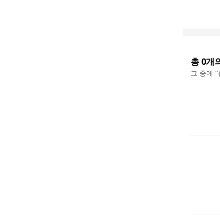
총
0
개
그 중에 '