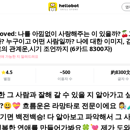
앱
eloved: 나를 아낌없이 사랑해주는 이 있을까?🍒
? 누구이고 어떤 사람일까? 나에 대한 이미지, 
의 관계운,시기 조언까지 (6카드 8300자)
연애 가능한 지 알려드려요
4.5
~500
約8300
별점
이용자 수
글자 수
한 그 사람과 잘해 갈 수 있을 지 알아가고 
?😃💝 흐름운은 라망타로 전문이에요 👩‍🔬
기면 백전백승! 다 알아보고 파악해서 그 
행복한 연애를 만들어가봐요🍀💘 제가 도