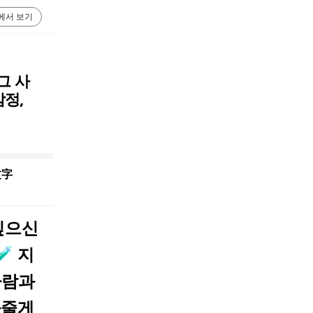
에서 보기
그 사
감정,
文字
싶으신
 지
사람과
와줄게