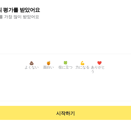
의 평가를 받았어요
'를 가장 많이 받았어요
💩
🍯
🍀
💪
❤️
よくない
面白い
役に立つ
力になる
ありがと
う
시작하기