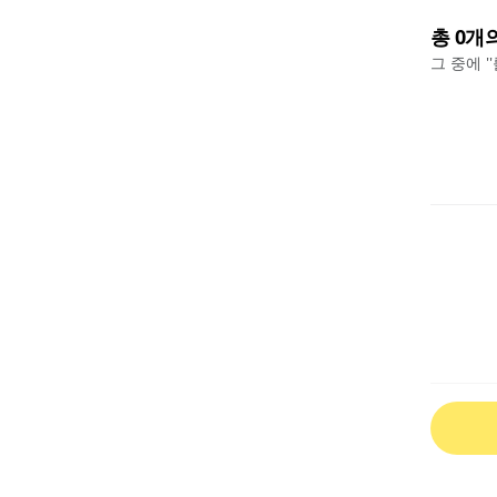
총
0
개
그 중에 '