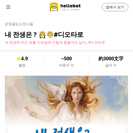
앱에서 보기
운명을읽는천사들
내 전생은 ? 👸🏻🤴🏻#디오타로
내 전생에 무슨 죄를 지었길래 이렇게 힘들까요 삶이…#디오타로
4.9
~500
約3000文字
별점
이용자 수
글자 수