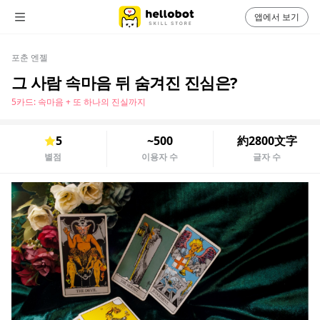
앱에서 보기
포춘 엔젤
그 사람 속마음 뒤 숨겨진 진심은?
5카드: 속마음 + 또 하나의 진실까지
5
~500
約2800文字
별점
이용자 수
글자 수