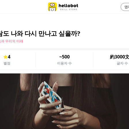
앱
람도 나와 다시 만나고 싶을까?
음과 우리의 미래
4
~500
約3000
별점
이용자 수
글자 수