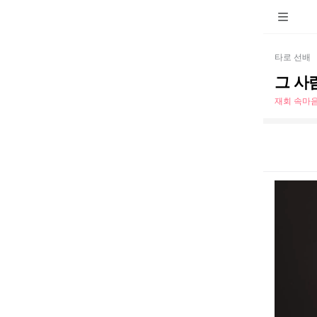
타로 선배
그 사
재회 속마