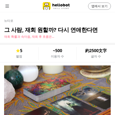
앱에서 보기
뉴타로
그 사람, 재회 원할까? 다시 연애한다면
재회 확률과 속마음, 재회 후 흐름은...
5
~500
約2500文字
별점
이용자 수
글자 수