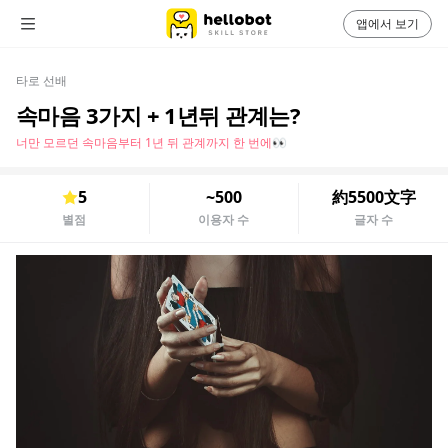
앱에서 보기
타로 선배
속마음 3가지 + 1년뒤 관계는?
너만 모르던 속마음부터 1년 뒤 관계까지 한 번에👀
5
~500
約5500文字
별점
이용자 수
글자 수