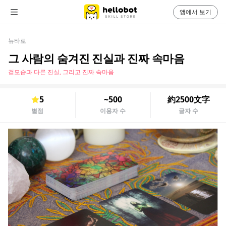
앱에서 보기
뉴타로
그 사람의 숨겨진 진실과 진짜 속마음
겉모습과 다른 진실, 그리고 진짜 속마음
5
~500
約2500文字
별점
이용자 수
글자 수