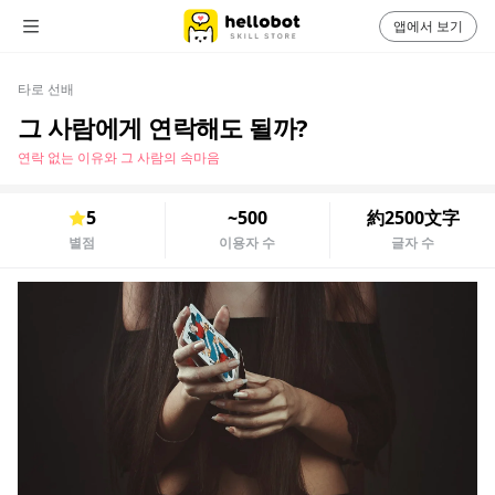
앱에서 보기
타로 선배
그 사람에게 연락해도 될까?
연락 없는 이유와 그 사람의 속마음
5
~500
約2500文字
별점
이용자 수
글자 수