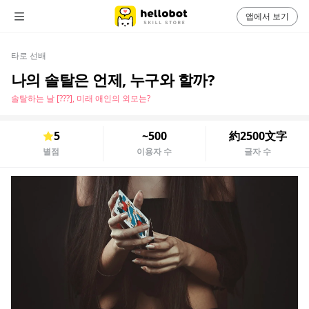
앱에서 보기
타로 선배
나의 솔탈은 언제, 누구와 할까?
솔탈하는 날 [???], 미래 애인의 외모는?
5
~500
約2500文字
별점
이용자 수
글자 수