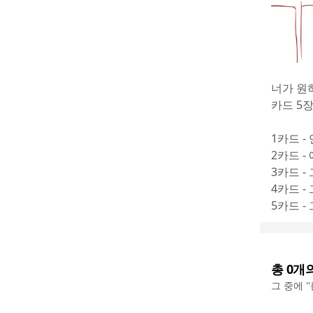
너가 원
카드 5
1카드 
2카드 -
3카드 -
4카드 -
5카드 -
총
0
개
그 중에 '