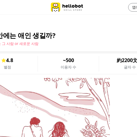
앱
안에는 애인 생길까?
 그 사람 or 새로운 사람
4.8
~500
約2200
별점
이용자 수
글자 수