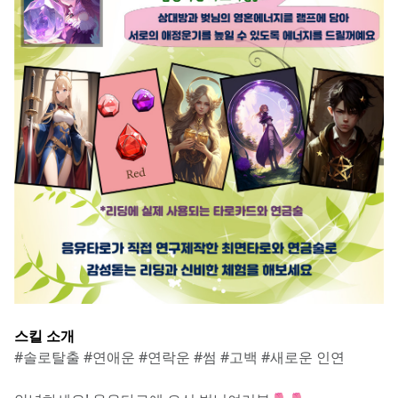
스킬 소개
#솔로탈출 #연애운 #연락운 #썸 #고백 #새로운 인연