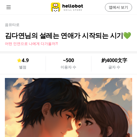
앱에서 보기
음유타로
김다연님의 설레는 연애가 시작되는 시기💚
어떤 인연으로 나에게 다가올까?!
4.9
~500
約4000文字
별점
이용자 수
글자 수