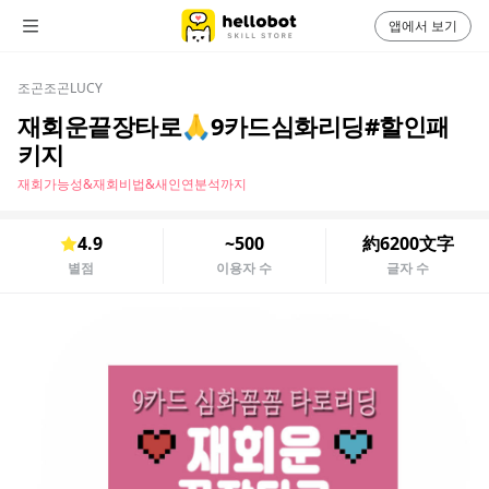
앱에서 보기
조곤조곤LUCY
재회운끝장타로🙏9카드심화리딩#할인패
키지
재회가능성&재회비법&새인연분석까지
4.9
~500
約6200文字
별점
이용자 수
글자 수