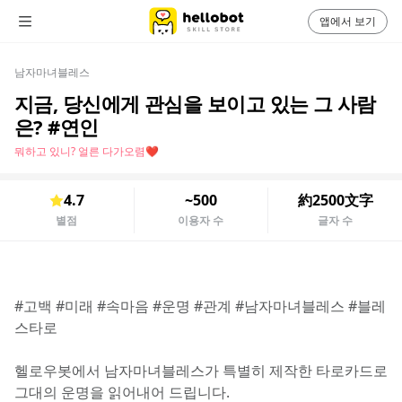
앱에서 보기
남자마녀블레스
지금, 당신에게 관심을 보이고 있는 그 사람
은? #연인
뭐하고 있니? 얼른 다가오렴❤️
4.7
~500
約2500文字
별점
이용자 수
글자 수
#고백 #미래 #속마음 #운명 #관계 #남자마녀블레스 #블레
스타로
헬로우봇에서 남자마녀블레스가 특별히 제작한 타로카드로 
그대의 운명을 읽어내어 드립니다.