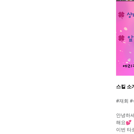
스킬 소
#재회 
안녕하세
해요💕
이번 타