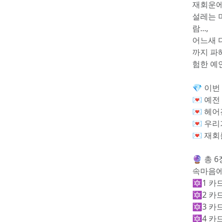
재회운에
설레는 미
람...,
어느새 
까지 파
험한 예
💎 이
💌 예전
💌 헤
💌 우
💌 재
🔮 총
속마음에
🔯1 카
🔯2 카
🔯3 
🔯4 카