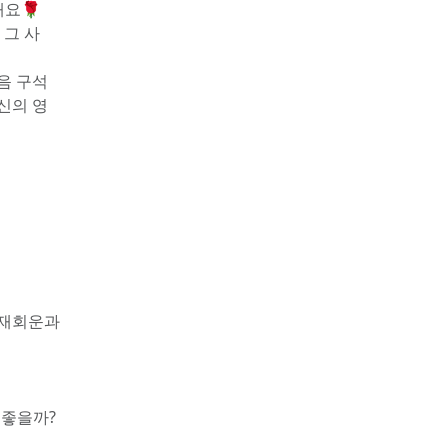
해요🌹
 그 사
음 구석
신의 영
재회운과 
 좋을까?