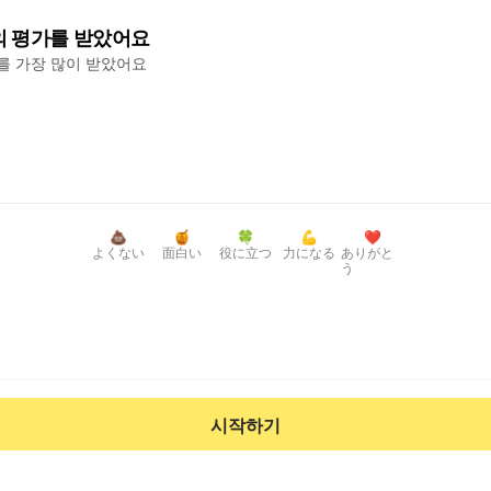
의 평가를 받았어요
'를 가장 많이 받았어요
💩
🍯
🍀
💪
❤️
よくない
面白い
役に立つ
力になる
ありがと
う
시작하기