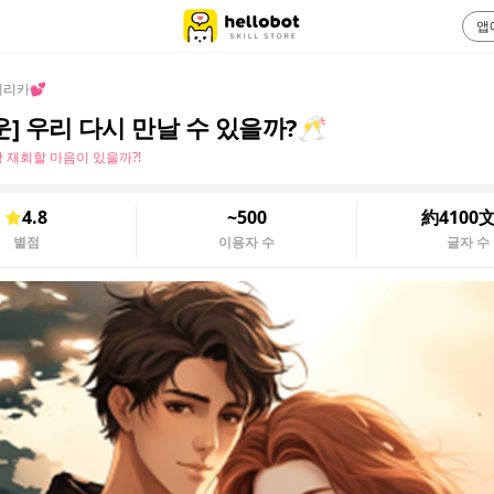
앱
에리카💕
운] 우리 다시 만날 수 있을까?🥂
 재회할 마음이 있을까?!
4.8
~500
約4100
별점
이용자 수
글자 수