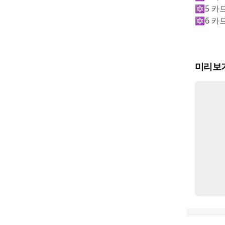
🔯5 카
🔯6 카
미리보