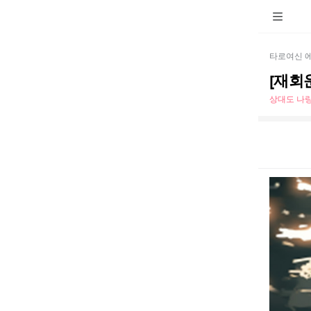
타로여신 
[재회
상대도 나랑