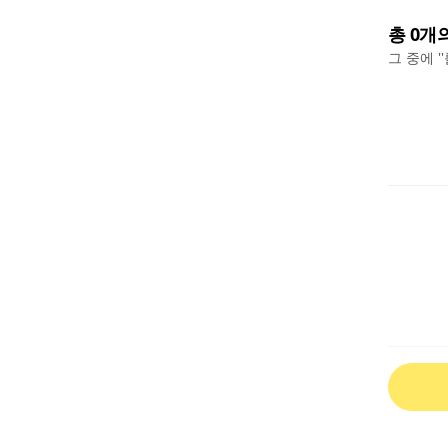
총
0
개
그 중에 '