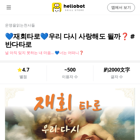
앱에서 보기
운명을읽는천사들
💙재회타로💙우리 다시 사랑해도 될까❓ #
반다타로
널 아직 잊지 못하는 내 마음... 💙너는 어떠니❓
4.7
~500
約2000文字
별점
이용자 수
글자 수