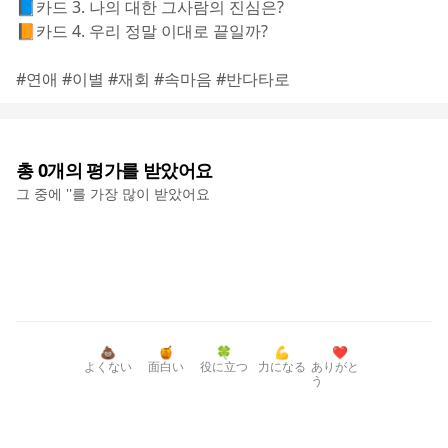
📘카드 3. 나의 대한 그사람의 진심은?
📙카드 4. 우리 정말 이대로 끝일까?
#연애 #이별 #재회 #속마음 #반다타로
총
0
개의 평가를 받았어요
그 중에 '
'를 가장 많이 받았어요
💩
🍯
🍀
💪
❤️
よくない
面白い
役に立つ
力になる
ありがと
う