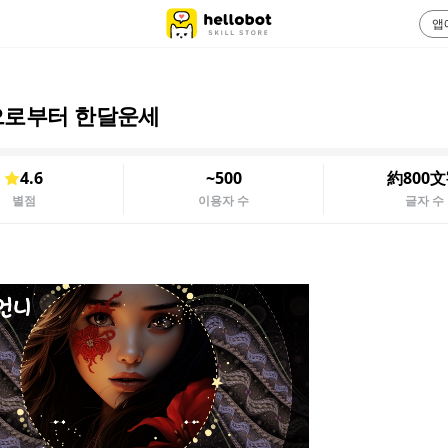
앱
로부터 한달운세
4.6
~500
約800
별점
이용자 수
글자 수