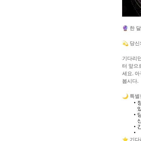
🔮 한
💫 당
기다리던
터 앞으
세요. 
봅시다.
🌙 특별
⭐ 기다