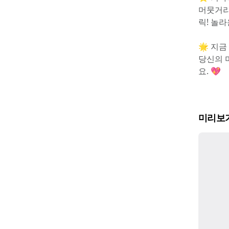
머뭇거리
릭! 놀
🌟 지금
당신의 
요. 💖
미리보