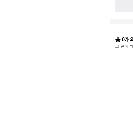
총
0
개
그 중에 '