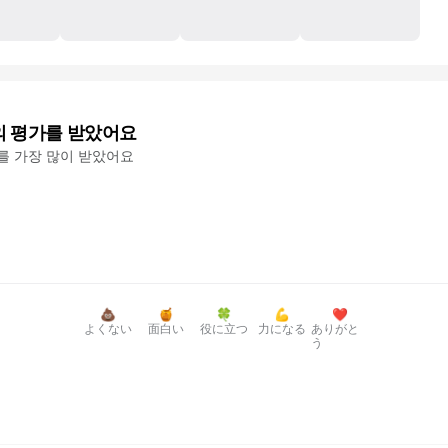
의 평가를 받았어요
'를 가장 많이 받았어요
💩
🍯
🍀
💪
❤️
よくない
面白い
役に立つ
力になる
ありがと
う