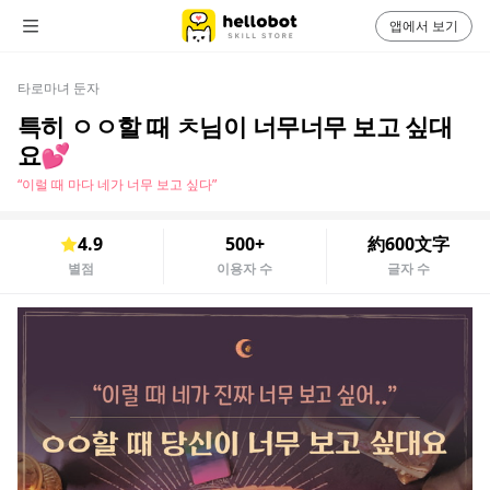
앱에서 보기
타로마녀 둔자
특히 ㅇㅇ할 때 ㅊ님이 너무너무 보고 싶대
요💕
“이럴 때 마다 네가 너무 보고 싶다”
4.9
500+
約600文字
별점
이용자 수
글자 수