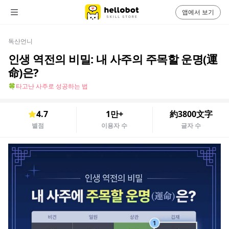
앱에서 보기
독산언니
인생 역전의 비밀: 내 사주의 주목할 운명(運
命)은?
🍀타고난 사주로 성공하는 법
4.7
1만+
約3800文字
별점
이용자 수
글자 수