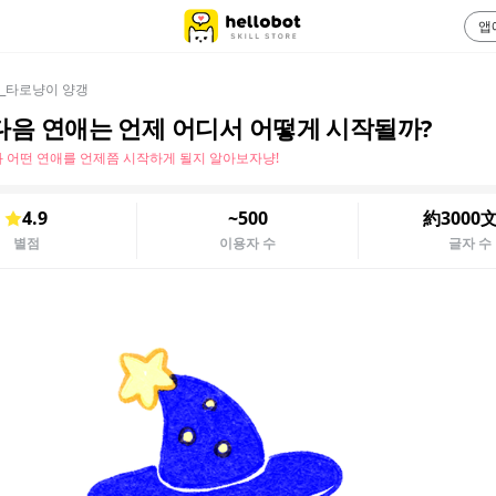
앱
_타로냥이 양갱
다음 연애는 언제 어디서 어떻게 시작될까?
 어떤 연애를 언제쯤 시작하게 될지 알아보자냥!
4.9
~500
約3000
별점
이용자 수
글자 수