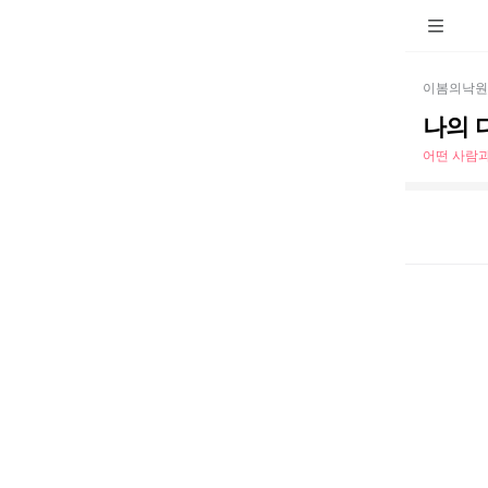
이봄의낙원
나의 
어떤 사람과