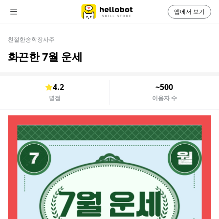
앱에서 보기
친절한송학장사주
화끈한 7월 운세
4.2
~500
별점
이용자 수