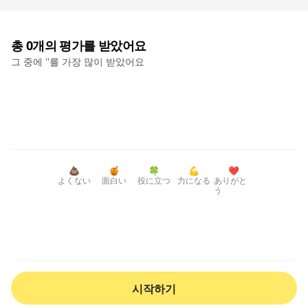
총
0
개의 평가를 받았어요
그 중에 '
'를 가장 많이 받았어요
💩
🍯
🍀
💪
❤️
よくない
面白い
役に立つ
力になる
ありがと
う
시작하기