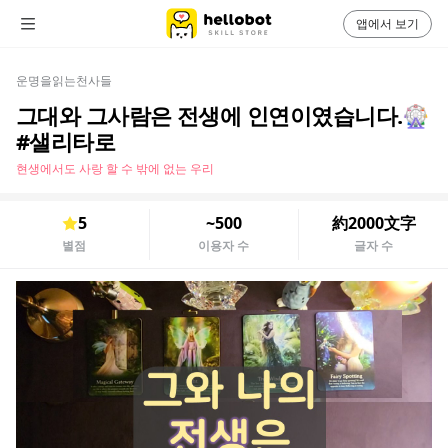
앱에서 보기
운명을읽는천사들
그대와 그사람은 전생에 인연이였습니다.🎡
#샐리타로
현생에서도 사랑 할 수 밖에 없는 우리
5
~500
約2000文字
별점
이용자 수
글자 수