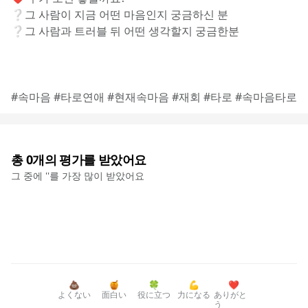
❔그 사람이 지금 어떤 마음인지 궁금하신 분
❔그 사람과 트러블 뒤 어떤 생각할지 궁금한분
#속마음 #타로연애 #현재속마음 #재회 #타로 #속마음타로
총
0
개의 평가를 받았어요
그 중에 '
'를 가장 많이 받았어요
💩
🍯
🍀
💪
❤️
よくない
面白い
役に立つ
力になる
ありがと
う