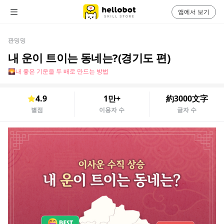
앱에서 보기
판밍밍
내 운이 트이는 동네는?(경기도 편)
🌄내 좋은 기운을 두 배로 만드는 방법
4.9
1만+
約3000文字
별점
이용자 수
글자 수