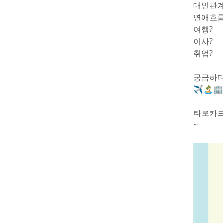
대인관계
연애흐름
여행?
이사?
취업?
궁금하다
✈🏝🏢
타로카드
~