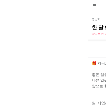
빵냥희
한 달
앞으로 한 
🎁 지금
좋은 일을
나쁜 일을
앞으로 
일, 사업