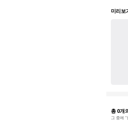
미리보
총
0
개
그 중에 '