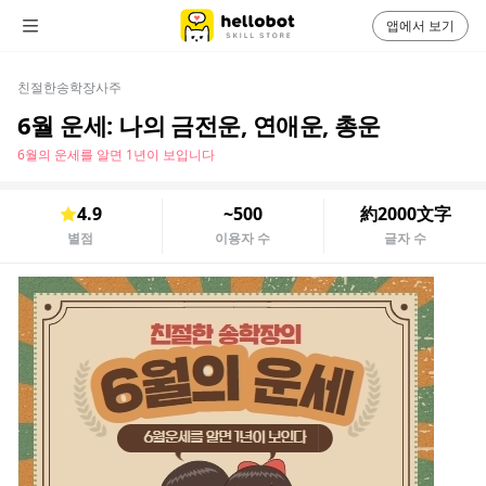
앱에서 보기
친절한송학장사주
6월 운세: 나의 금전운, 연애운, 총운
6월의 운세를 알면 1년이 보입니다
4.9
~500
約2000文字
별점
이용자 수
글자 수