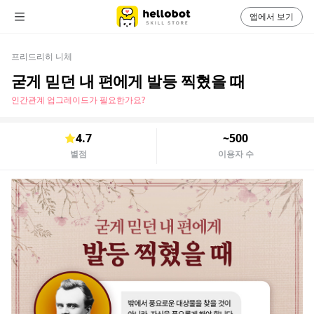
앱에서 보기
프리드리히 니체
굳게 믿던 내 편에게 발등 찍혔을 때
인간관계 업그레이드가 필요한가요?
4.7
~500
별점
이용자 수