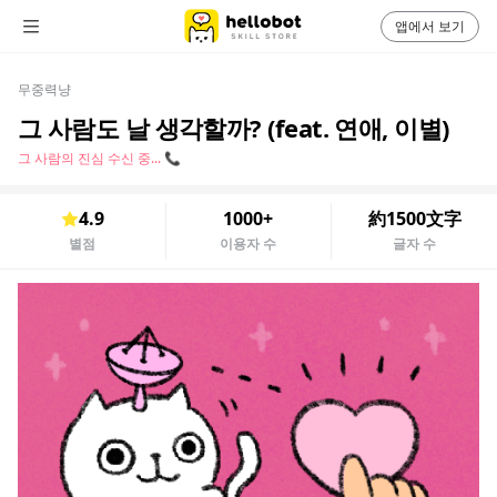
앱에서 보기
무중력냥
그 사람도 날 생각할까? (feat. 연애, 이별)
그 사람의 진심 수신 중... 📞
4.9
1000+
約1500文字
별점
이용자 수
글자 수