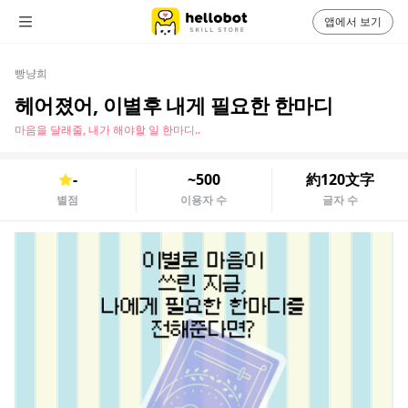
앱에서 보기
빵냥희
헤어졌어, 이별후 내게 필요한 한마디
마음을 달래줄, 내가 해야할 일 한마디..
-
~500
約120文字
별점
이용자 수
글자 수